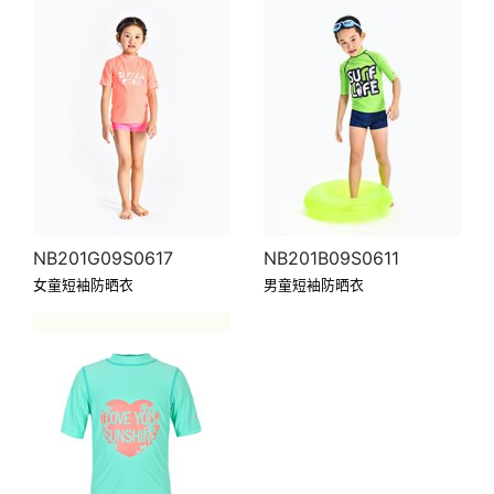
NB201G09S0617
NB201B09S0611
女童短袖防晒衣
男童短袖防晒衣