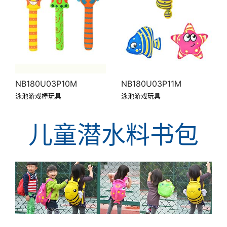
NB180U03P10M
NB180U03P11M
泳池游戏棒玩具
泳池游戏玩具
儿童潜水料书包